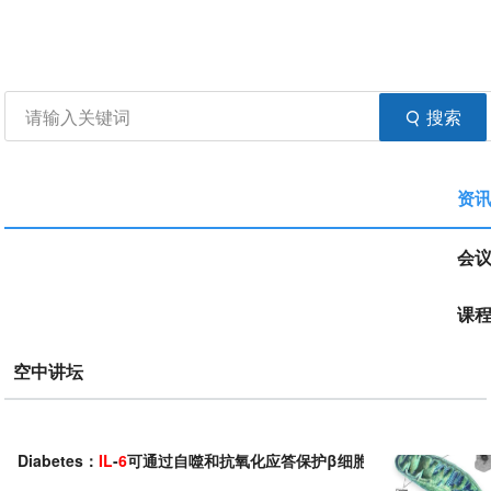
资讯
生物在线
品牌会议
行云公开课
登录
注册
生物谷APP
搜索
资
会
课
空中讲坛
Diabetes：
IL
-
6
可通过自噬和抗氧化应答保护β细胞