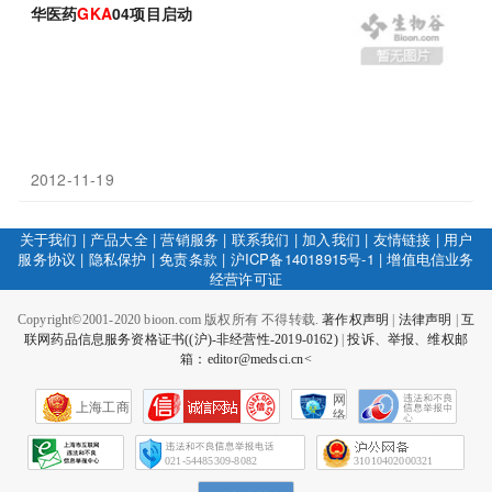
华医药
GKA
04项目启动
2012-11-19
关于我们
|
产品大全
|
营销服务
|
联系我们
|
加入我们
|
友情链接
|
用户
服务协议
|
隐私保护
|
免责条款
|
沪ICP备14018915号-1
|
增值电信业务
经营许可证
Copyright©2001-2020 bioon.com 版权所有 不得转载.
著作权声明
|
法律声明
|
互
联网药品信息服务资格证书((沪)-非经营性-2019-0162)
|
投诉、举报、维权邮
箱：editor@medsci.cn<
网
上海工商
络
社
会
征
021-54485309-8082
31010402000321
信