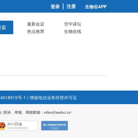
注册
登录
生物谷APP
最新会议
空中讲坛
搜索
热点推荐
生物在线
4018915号-1
|
增值电信业务经营许可证
)
|
投诉、举报、维权邮箱：editor@medsci.cn<
31010402000321