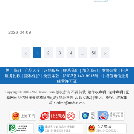
2026-04-09
<
1
2
3
4
...
50
>
关于我们
|
产品大全
|
营销服务
|
联系我们
|
加入我们
|
友情链接
|
用户
服务协议
|
隐私保护
|
免责条款
|
沪ICP备14018915号-1
|
增值电信业务
经营许可证
Copyright©2001-2020 bioon.com 版权所有 不得转载.
著作权声明
|
法律声明
|
互
联网药品信息服务资格证书((沪)-非经营性-2019-0162)
|
投诉、举报、维权邮
箱：editor@medsci.cn<
网
上海工商
络
社
会
征
021-54485309-8082
31010402000321