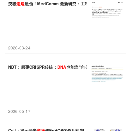
突破
递送
瓶颈！MedComm 最新研究：工程化细胞外囊泡双靶向
递
2026-03-24
NBT：颠覆CRISPR传统：
DNA
也能当“向导”，Ψ
DNA
实现RNA靶
2026-05-17
Cell：揭示纳米
递送
器ExHOS的作用机制