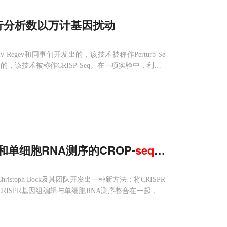
行分析数以万计基因扰动
gev和同事们开发出的，该技术被称作Perturb-Se
的，该技术被称作CRISP-Seq。在一项实验中，利用P
因扰动是可能的。
s9和单细胞RNA测序的CROP-
seq
方法
toph Bock及其团队开发出一种新方法：将CRISPR
将CRISPR基因组编辑与单细胞RNA测序整合在一起，他
调控影响。