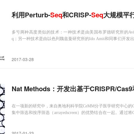
利用Perturb-
Seq
和CRISP-
Seq
大规模平
多亏两种高度类似的技术：一种技术是由美国布罗德研究所的Aviv Re
q；另一种技术是由以色列魏兹曼研究所的Ido Amit和同事们开发出
erturb-Seq、CRISP-Seq或将这两种技术结合在一起研究众多基
2017-03-28
Nat Methods：开发出基于CRISPR/Ca
在一项新的研究中，来自奥地利科学院CeMM分子医学研究中心的Chris
集中筛选和按序筛选（arrayedscreen）的优势结合在一起。通过
们在单个实验中研究上千个细胞，从而能够平行地确定多种基因的
2017-01-23