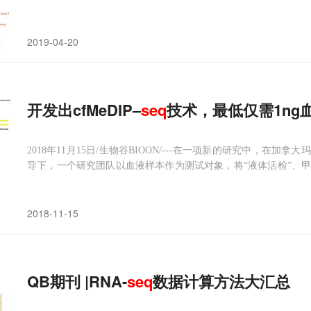
床应用的主要障碍。如今，在一项新的研究中，来自美国加州大
所和瑞典阿斯利康公司的研究人员开发出一种可靠的方法来实现这
2019-04-20
开发出cfMeDIP–
seq
技术，最低仅需1ng
2018年11月15日/生物谷BIOON/---在一项新的研究中，在加拿大玛嘉
导下，一个研究团队以血液样本作为测试对象，将“液体活检”、
免疫沉淀的测试方法来分析少量血浆循环游离DNA（cell-free DNA
癌症的最早阶段检
2018-11-15
QB期刊 |RNA-
seq
数据计算方法大汇总