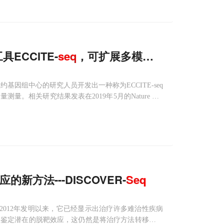
具ECCITE-
seq
，可扩展多模式单细胞分析
国纽约基因组中心的研究人员开发出一种称为ECCITE-seq
相关研究结果发表在2019年5月的Nature Met
mes, clonotype
的新方法---DISCOVER-
Seq
辑技术于2012年发明以来，它已经显示出治疗许多难治性疾病
中鉴定潜在的脱靶效应，这仍然是将治疗方法转移到临