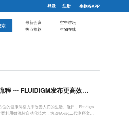
注册
登录
生物谷APP
最新会议
空中讲坛
搜索
热点推荐
生物在线
程 --- FLUIDIGM发布更高效、更节约成本的Adv
方位的健康洞察力来改善人们的生活。近日，Fluidigm
。该方案利用微流控自动化技术，为RNA-seq二代测序文库
率，同时也大幅降低了实验成本。Advanta™ RN