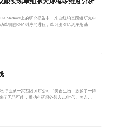
或能实现单细胞大规模多维度分析
ature Methods上的研究报告中，来自纽约基因组研究中
动单细胞RNA测序的进程，单细胞RNA测序是基因组
同时还能够帮助有效区分不同的细胞类型，以及在单细
线
生物行业被一家基因测序公司（美吉生物）掀起了一阵
来了无限可能，推动科研服务带入2.0时代。美吉生物
需配置Linux操作系统，安装复杂的分析软件，下载大量