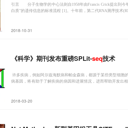
引言 分子生物学的中心法则自1958年由Francis Crick提出到
白质”的遗传信息的标准流程 [1]。十年前，第二代RNA测序技术(R
序列没有任何先验信息的情况下高通量地对全转录组进行测序 [2]
2018-10-31
《科学》期刊发布重磅SPLit-
seq
技术
许多疾病，例如阿尔兹海默病和帕金森病，都源于某些类型细胞
病基因，将有助于了解疾病的病因和进展情况，进而帮助开发出相
分类是现阶段重要的研究方向，但是现有方法价格昂贵，且需要
日，一项最新研究成果为单细胞测序技术带来了突破，有望将单个
2018-03-20