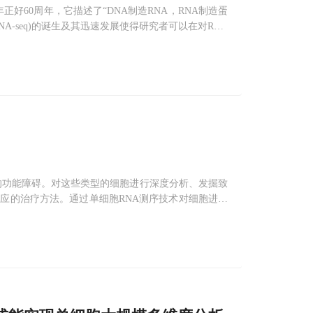
今年正好60周年，它描述了“DNA制造RNA，RNA制造蛋
NA-seq)的诞生及其迅速发展使得研究者可以在对RNA
。现如今第二
的功能障碍。对这些类型的细胞进行深度分析、发掘致
应的治疗方法。通过单细胞RNA测序技术对细胞进行
专门的设备，严重阻碍了单细胞研究的广泛开展。近
细胞的测序成本降至