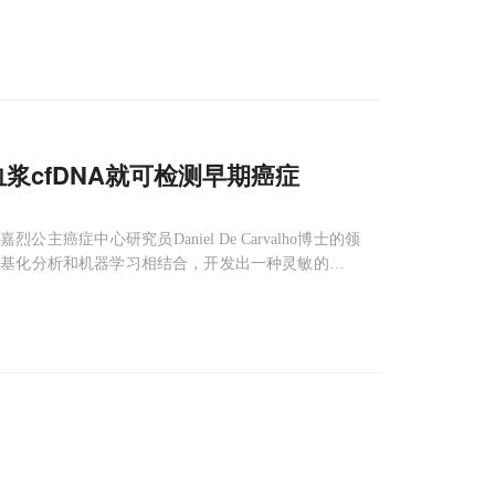
学伯克利分校、加州大学旧金山分校、格拉德斯通研究
一目
血浆cfDNA就可检测早期癌症
烈公主癌症中心研究员Daniel De Carvalho博士的领
甲基化分析和机器学习相结合，开发出一种灵敏的基于
, cfDNA）中的甲基化组（methylome），从而能够在