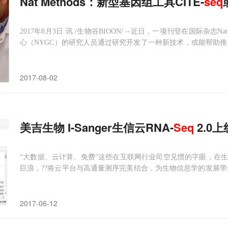
Nat Methods：新型基因组工具CITE-
seq
2017年8月3日 讯 /生物谷BIOON/ --近日，一项刊登在国际杂志N
心（NYGC）的研究人员通过研究开发了一种新技术，或能帮助推
研究的重要领域，其能够帮助研究人员深入解读单细胞的特性，
胞水平下研究多种人类疾病的发病机制。图片来源：N
2017-08-02
美吉生物 I-Sanger生信云RNA-
Seq
2.0上
“大数据、云计算、免费”这些在互联网行业司空见惯的字眼，在
巨浪，??将云平台与高通量测序完美结合，为生物信息学的发展带
I-Sanger生信云自上线以来得到了科研用户的广泛好评，用户无
的数据库，只需在I-Sanger生信云平台中选择相应的分析流程和
2017-06-12