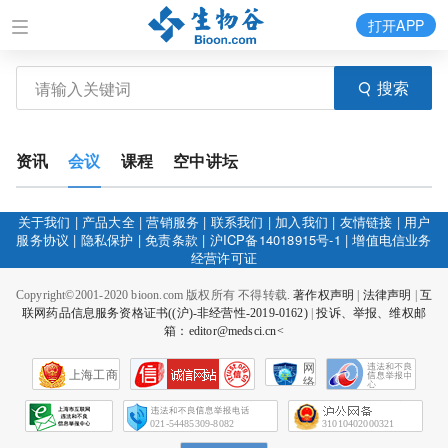
打开APP
搜索
资讯
会议
课程
空中讲坛
关于我们
|
产品大全
|
营销服务
|
联系我们
|
加入我们
|
友情链接
|
用户
服务协议
|
隐私保护
|
免责条款
|
沪ICP备14018915号-1
|
增值电信业务
经营许可证
Copyright©2001-2020 bioon.com 版权所有 不得转载.
著作权声明
|
法律声明
|
互
联网药品信息服务资格证书((沪)-非经营性-2019-0162)
|
投诉、举报、维权邮
箱：editor@medsci.cn<
网
上海工商
络
社
会
征
021-54485309-8082
31010402000321
信