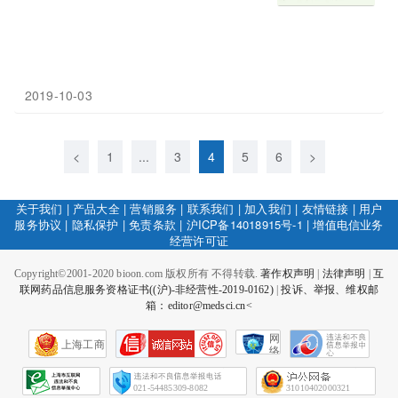
2019-10-03
<
1
...
3
4
5
6
>
关于我们
|
产品大全
|
营销服务
|
联系我们
|
加入我们
|
友情链接
|
用户
服务协议
|
隐私保护
|
免责条款
|
沪ICP备14018915号-1
|
增值电信业务
经营许可证
Copyright©2001-2020 bioon.com 版权所有 不得转载.
著作权声明
|
法律声明
|
互
联网药品信息服务资格证书((沪)-非经营性-2019-0162)
|
投诉、举报、维权邮
箱：editor@medsci.cn<
网
上海工商
络
社
会
征
021-54485309-8082
31010402000321