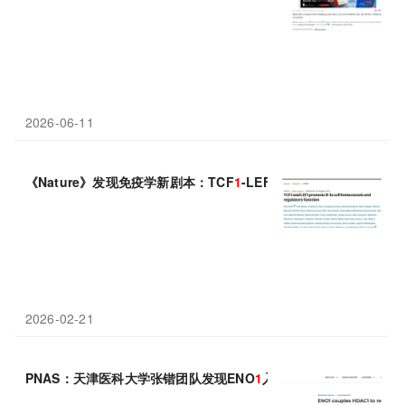
2026-06-11
《Nature》发现免疫学新剧本：TCF
1
-LEF
1
跨界掌管B细胞“青春
2026-02-21
PNAS：天津医科大学张锴团队发现ENO
1
入核耦合HDAC
1
通过局