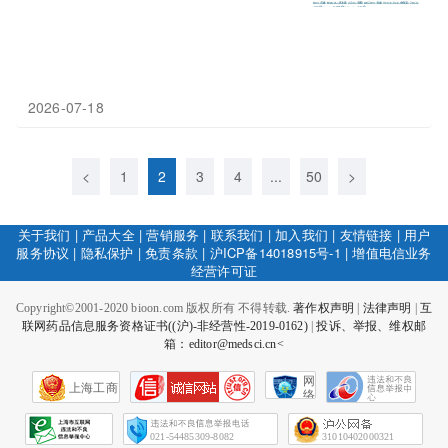
2026-07-18
<
1
2
3
4
...
50
>
关于我们
|
产品大全
|
营销服务
|
联系我们
|
加入我们
|
友情链接
|
用户
服务协议
|
隐私保护
|
免责条款
|
沪ICP备14018915号-1
|
增值电信业务
经营许可证
Copyright©2001-2020 bioon.com 版权所有 不得转载.
著作权声明
|
法律声明
|
互
联网药品信息服务资格证书((沪)-非经营性-2019-0162)
|
投诉、举报、维权邮
箱：editor@medsci.cn<
网
上海工商
络
社
会
征
021-54485309-8082
31010402000321