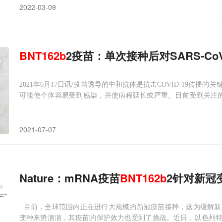
2022-03-09
BNT
162
b
2疫苗：单次接种后对SARS-C
2021年6月17日讯/疫苗诱导的中和抗体是抗击COVID-19传
可能使个体容易受到感染，并使病程延长或严重。目前受到关注的SARS
的B.1.351和巴西的P.1。这些冠状病毒变种的出现可能加剧疫情的传
2021-07-07
Nature：mRNA疫苗
BNT
162
b
2针对新冠
目前，全球范围内正在进行大规模的新冠疫苗接种，这为缓解新
变种来势汹汹，其疫苗的保护效力也受到了挑战。近日，以色列