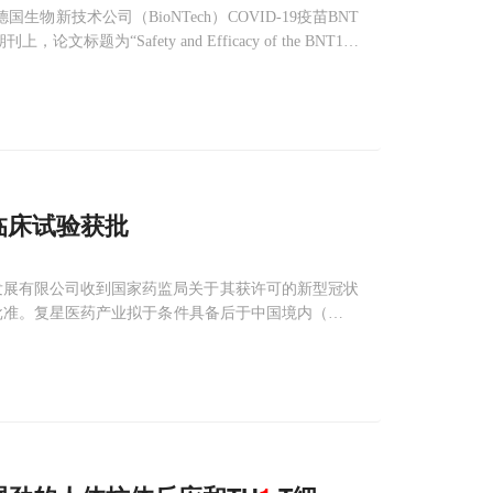
-德国生物新技术公司（BioNTech）COVID-19疫苗BNT
上，论文标题为“Safety and Efficacy of the BNT162
临床试验获批
发展有限公司收到国家药监局关于其获许可的新型冠状
试验批准。复星医药产业拟于条件具备后于中国境内（不包
0年3月获德国 BioNTech SE（以下简“Bio