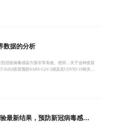
r increased breakthr
界数据的分析
苗在预防新型冠状病毒感染方面非常有效。然而，关于这种疫苗
2疫苗预防SARS-CoV-2感染及COVID-19相关住
试验最新结果，预防新冠病毒感染效果为95%