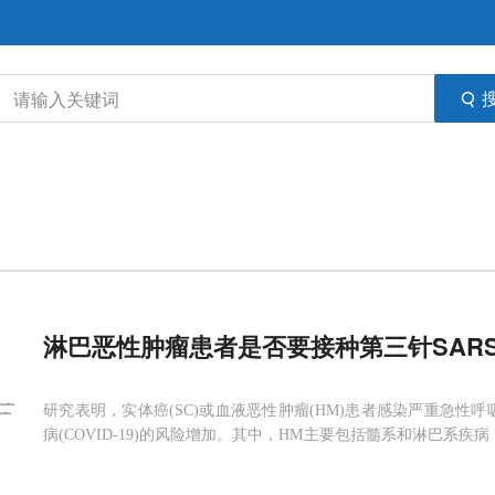
淋巴恶性肿瘤患者是否要接种第三针SARS-
研究表明，实体癌(SC)或血液恶性肿瘤(HM)患者感染严重急性呼吸综
病(COVID-19)的风险增加。其中，HM主要包括髓系和淋巴系
毒的反应症状不同。与健康人群相比，免疫缺陷患者如器官移植患