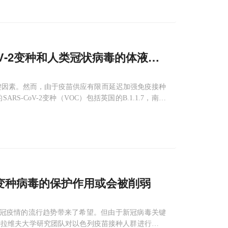
oV-2变种和人类冠状病毒的体液和细胞免疫应答
播的关键因素。然而，由于疫苗供应有限而延迟加强免疫接种
-CoV-2变种（VOC）包括英国的B.1.1.7，南非
播，因为B.1.351和P.1两种变种不受抗体影响。
变种病毒的保护作用或会被削弱
冠疫情的流行趋势带来了希望。但由于新冠病毒关键
特拉维夫大学研究团队对以色列疫苗接种人群进行了调