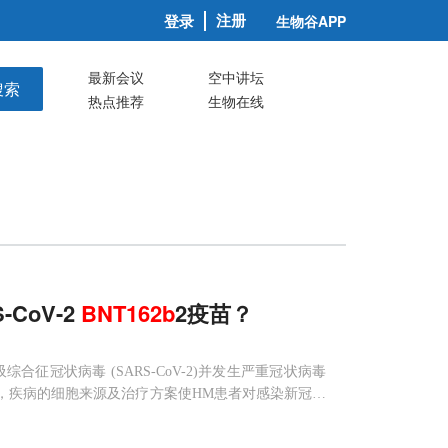
注册
登录
生物谷APP
最新会议
空中讲坛
搜索
热点推荐
生物在线
CoV-2
BNT
162
b
2疫苗？
合征冠状病毒 (SARS-CoV-2)并发生严重冠状病毒
疾病，疾病的细胞来源及治疗方案使HM患者对感染新冠病
者、实体癌患者或HM患者，特别是慢性淋