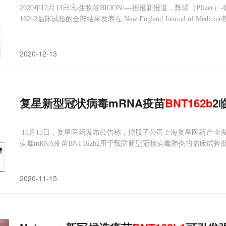
2020年12月13日讯/生物谷BIOON/---据最新报道，辉瑞（Pfizer）
162b2临床试验的全部结果发表在 New England Journal of Medicine期刊
b2 mRNA Covid-
2020-12-13
复星新型冠状病毒mRNA疫苗
BNT
162
b
2
11月13日，复星医药发布公告称，控股子公司上海复星医药产业
病毒mRNA疫苗BNT162b2用于预防新型冠状病毒肺炎的临床
括港澳台地区）开展该疫苗的II期临床试验。公告显示，复星医药产业于202
2020-11-15