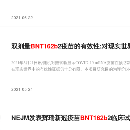
查，以此来评估mRNA疫苗BNT162b2的保护效力。该研究成果以 Evidence fo
2021-06-22
双剂量
BNT
162
b
2疫苗的有效性:对现实世
2021年5月21日讯/随机对照试验显示COVID-19 mRNA疫
在现实世界中的有效性证据仍十分有限。本项目研究目的为评价BNT162b
院率和死亡率的有效性。
2021-05-24
NEJM发表辉瑞新冠疫苗
BNT
162
b
2临床