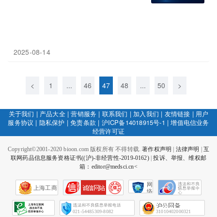
2025-08-14
<
1
...
46
47
48
...
50
>
关于我们
|
产品大全
|
营销服务
|
联系我们
|
加入我们
|
友情链接
|
用户
服务协议
|
隐私保护
|
免责条款
|
沪ICP备14018915号-1
|
增值电信业务
经营许可证
Copyright©2001-2020 bioon.com 版权所有 不得转载.
著作权声明
|
法律声明
|
互
联网药品信息服务资格证书((沪)-非经营性-2019-0162)
|
投诉、举报、维权邮
箱：editor@medsci.cn<
网
上海工商
络
社
会
征
021-54485309-8082
31010402000321