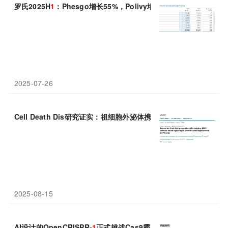
罗氏2025H
1
：Phesgo增长55%，Polivy增长46%，中国区收入涨
2025-07-26
Cell Death Dis研究证实：祖细胞外泌体携带“再生钥匙”JAG
1
，
2025-08-15
AI设计的OpenCRISPR-
1
正式挑战Cas9霸主地位，开启基因编辑