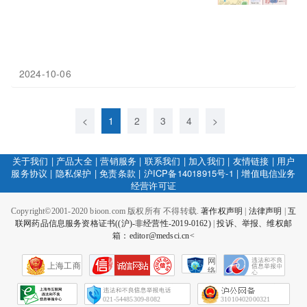
2024-10-06
<
1
2
3
4
>
关于我们
|
产品大全
|
营销服务
|
联系我们
|
加入我们
|
友情链接
|
用户
服务协议
|
隐私保护
|
免责条款
|
沪ICP备14018915号-1
|
增值电信业务
经营许可证
Copyright©2001-2020 bioon.com 版权所有 不得转载.
著作权声明
|
法律声明
|
互
联网药品信息服务资格证书((沪)-非经营性-2019-0162)
|
投诉、举报、维权邮
箱：editor@medsci.cn<
网
上海工商
络
社
会
征
021-54485309-8082
31010402000321