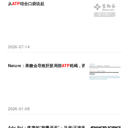
从
ATP
结合口袋说起
2026-07-14
Nature：果糖会导致肝脏局部
ATP
耗竭，诱发脂肪肝
2026-01-08
Adv Sci：疼痛的“能量开关”：马超/王涛揭示VDAC1通过线粒体
A