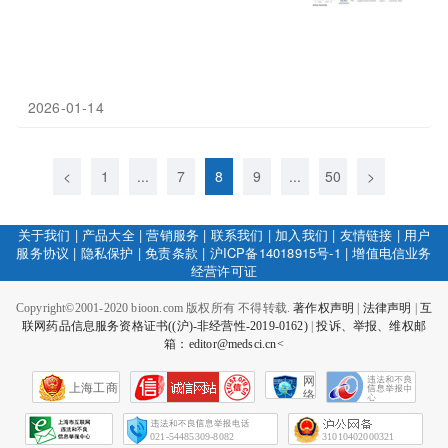
2026-01-14
<
1
...
7
8
9
...
50
>
关于我们
|
产品大全
|
营销服务
|
联系我们
|
加入我们
|
友情链接
|
用户
服务协议
|
隐私保护
|
免责条款
|
沪ICP备14018915号-1
|
增值电信业务
经营许可证
Copyright©2001-2020 bioon.com 版权所有 不得转载.
著作权声明
|
法律声明
|
互
联网药品信息服务资格证书((沪)-非经营性-2019-0162)
|
投诉、举报、维权邮
箱：editor@medsci.cn<
网
上海工商
络
社
会
征
021-54485309-8082
31010402000321