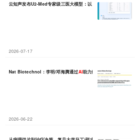
云知声发布U2-Med专家级三医大模型：以【智能向善】重塑产业
2026-07-17
Nat Biotechnol：李明/邓海腾通过
AI
助力解读黑暗蛋白质组，零
2026-06-22
从病理切片到治疗决策，复旦大学马丁/邵志敏等通过
AI
为HER2阳