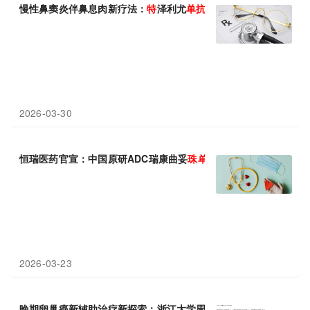
慢性鼻窦炎伴鼻息肉新疗法：
特
泽利尤
单抗
显著缩小鼻息肉、几乎
2026-03-30
恒瑞医药官宣：中国原研ADC瑞康曲妥
珠
单抗
首个乳腺癌适应症正
2026-03-23
晚期卵巢癌新辅助治疗新探索：浙江大学周建维等团队发现替利
珠