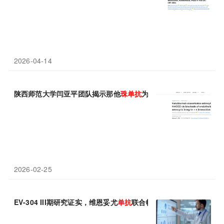
2026-04-14
陕西师范大学闫亚平团队揭示那他
珠
单抗
为何“帮倒忙”，其阻断的
2026-02-25
EV-304 III期研究证实，维恩妥尤
单抗
联合帕博利
珠
单抗
显著改善肌