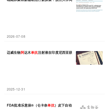
2026-07-08
迈威生物
阿
达木
单抗
注射液在印度尼西亚获批上市
2025-12-31
FDA批准乐意保®（仑卡奈
单抗
）皮下自动注射剂型用于早期
阿
尔