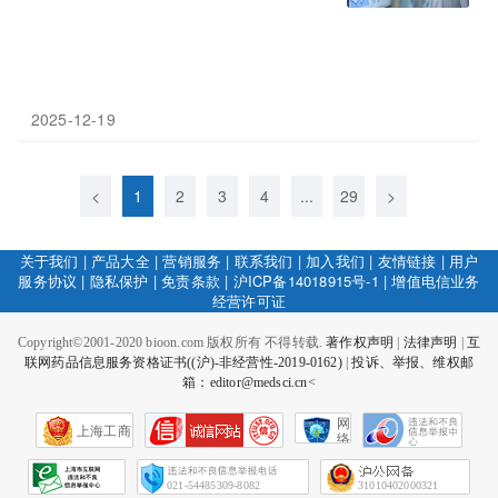
2025-12-19
<
1
2
3
4
...
29
>
关于我们
|
产品大全
|
营销服务
|
联系我们
|
加入我们
|
友情链接
|
用户
服务协议
|
隐私保护
|
免责条款
|
沪ICP备14018915号-1
|
增值电信业务
经营许可证
Copyright©2001-2020 bioon.com 版权所有 不得转载.
著作权声明
|
法律声明
|
互
联网药品信息服务资格证书((沪)-非经营性-2019-0162)
|
投诉、举报、维权邮
箱：editor@medsci.cn<
网
上海工商
络
社
会
征
021-54485309-8082
31010402000321