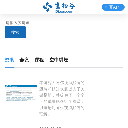
打开APP
搜索
资讯
会议
课程
空中讲坛
本研究为阿尔茨海默病的
Cell：
阿
尔
茨
海
默
病
为何发生？蔡立慧等院士团
进展和认知恢复提供了关
键见解，并提供了一个全
面的单细胞多组学图谱，
以推进对阿尔茨海默病的
理解。