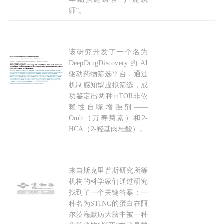
师”。
2026-04-02
该研究开发了一个名为
Nature子刊：澳门大学路嘉宏等利用AI“智造”
阿
DeepDrugDiscovery的AI
驱动药物筛选平台，通过
机制感知型虚拟筛选，成
功鉴定出两种mTOR非依
赖性自噬增强剂——
Omb（万寿菊素）和2-
HCA（2-羟基肉桂酸）。
2026-05-06
来自斯克里普斯研究所等
Cell Chem Biol：大脑里的“消防警报”卡住了，
机构的科学家们通过研究
找到了一个关键答案：一
种名为STING的蛋白在阿
尔茨海默病大脑中被一种