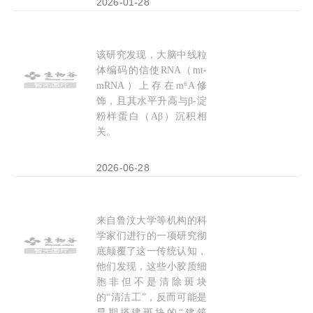
2026-01-28
该研究发现，大脑中线粒
Sci Adv：牛亚梅等团队发现
阿
尔
茨
海
默
病
治疗新
体编码的信使RNA（mt-
mRNA）上存在m⁶A修
饰，且其水平升高与β-淀
粉样蛋白（Aβ）沉积相
关。
2026-06-28
来自鲁汶大学等机构的科
大脑免疫细胞竟是
阿
尔
茨
海
默
病
斑块的“建筑师”
学家们进行的一项研究彻
底颠覆了这一传统认知，
他们发现，这些小胶质细
胞非但不是清除斑块
的“清洁工”，反而可能是
早期搭建斑块的“建筑