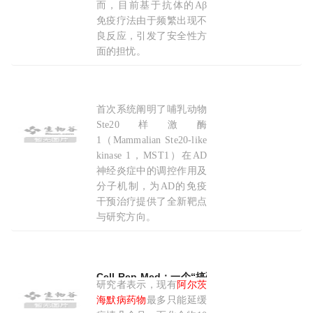
而，目前基于抗体的Aβ
免疫疗法由于频繁出现不
良反应，引发了安全性方
面的担忧。
2026-04-28
首次系统阐明了哺乳动物
山东大学齐林鹏飞团队揭示
阿
尔
茨
海
默
病
免疫炎
Ste20样激酶
1（Mammalian Ste20-like
kinase 1，MST1）在AD
神经炎症中的调控作用及
分子机制，为AD的免疫
干预治疗提供了全新靶点
与研究方向。
2026-03-26
Cell Rep Med：一个“搞砸”的蛋白或成为延缓
阿
研究者表示，现有
阿尔茨
海默病药物
最多只能延缓