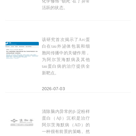
化学修饰“锁死”在了异常
活跃的状态。
2026-05-01
该研究首次揭示了Arc蛋
Cell：tau蛋白的“顺风车”，Arc蛋白如何帮助
阿
白在tau外泌体包装和细
胞间传播中的关键作用，
为阿尔茨海默病及其他
tau蛋白病的治疗提供全
新靶点。
2026-07-03
清除脑内异常的β-淀粉样
中国团队开发全新多肽降解平台，攻克
阿
尔
茨
海
蛋白（Aβ）沉积是治疗
阿尔茨海默病（AD）的
一种很有前景的策略。然