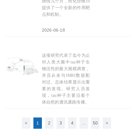
病情几个月，而化合物10
提供了一个全新的作用靶
点和机制。
2026-06-18
这项研究代表了迄今为止
Neuron：tau蛋白通过神经元连接传播，个体
对人类大脑中tau种子生
物活性的最大规模调查，
并且从未与fMRI数据配
对过。总体结果显示出重
要的发现。研究人员发
现，tau种子主要沿着个
体自然的通讯通路传播。
2026-04-24
<
1
2
3
4
...
50
>