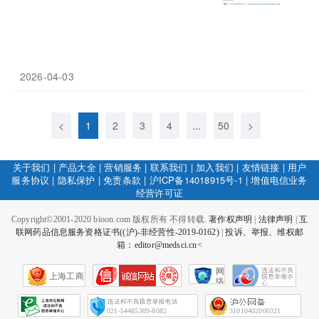
2026-04-03
<
1
2
3
4
...
50
>
关于我们
|
产品大全
|
营销服务
|
联系我们
|
加入我们
|
友情链接
|
用户
服务协议
|
隐私保护
|
免责条款
|
沪ICP备14018915号-1
|
增值电信业务
经营许可证
Copyright©2001-2020 bioon.com 版权所有 不得转载.
著作权声明
|
法律声明
|
互
联网药品信息服务资格证书((沪)-非经营性-2019-0162)
|
投诉、举报、维权邮
箱：editor@medsci.cn<
网
上海工商
络
社
会
征
021-54485309-8082
31010402000321