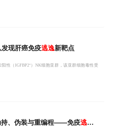
队发现肝癌免疫
逃逸
新靶点
性（IGFBP2⁺）NK细胞亚群，该亚群细胞毒性受
：劫持、伪装与重编程——免疫
逃逸
的进化驱动力