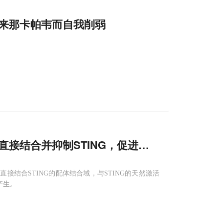
抗来那卡帕韦而自我削弱
酸直接结合并抑制STING，促进肿瘤免疫
逃逸
的
直接结合STING的配体结合域，与STING的天然激活
产生。