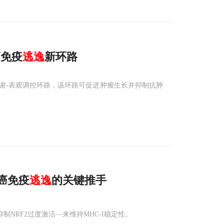
癌免疫
逃逸
新环路
的代谢‑表观调控环路，该环路可促进肿瘤生长并抑制抗肿
癌免疫
逃逸
的关键推手
制NRF2过度激活—来维持MHC-I稳定性。