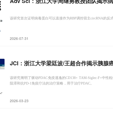
Adv Sci：浙江大学周继勇教授团队揭示病
该研究首次证明病毒蛋白可以直接作为RBP调控宿主circRNA
2026-07-31
JCI：浙江大学梁廷波/王超合作揭示胰腺
该研究阐明了驱动PDAC免疫逃逸的CD138+ TAM-Siglec-F+中性粒
阻滞和抗PD-1免疫疗法的治疗策略，用于治疗PDAC。
2026-03-23