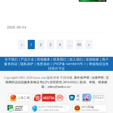
2026-08-04
<
1
2
3
4
...
50
>
关于我们
|
产品大全
|
营销服务
|
联系我们
|
加入我们
|
友情链接
|
用户
服务协议
|
隐私保护
|
免责条款
|
沪ICP备14018915号-1
|
增值电信业务
经营许可证
Copyright©2001-2020 bioon.com 版权所有 不得转载.
著作权声明
|
法律声明
|
互
联网药品信息服务资格证书((沪)-非经营性-2019-0162)
|
投诉、举报、维权邮
箱：editor@medsci.cn<
网
上海工商
络
社
会
征
021-54485309-8082
31010402000321