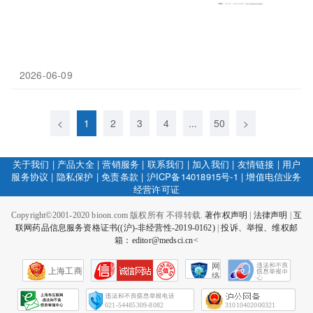
2026-06-09
<
1
2
3
4
...
50
>
关于我们
|
产品大全
|
营销服务
|
联系我们
|
加入我们
|
友情链接
|
用户
服务协议
|
隐私保护
|
免责条款
|
沪ICP备14018915号-1
|
增值电信业务
经营许可证
Copyright©2001-2020 bioon.com 版权所有 不得转载.
著作权声明
|
法律声明
|
互
联网药品信息服务资格证书((沪)-非经营性-2019-0162)
|
投诉、举报、维权邮
箱：editor@medsci.cn<
网
上海工商
络
社
会
征
021-54485309-8082
31010402000321