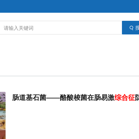
肠道基石菌——酪酸梭菌在肠易激
综合征