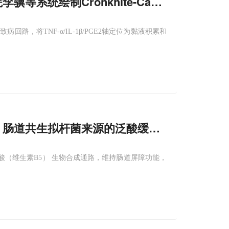
医院李骥等系统绘制Cronkhite-Canada
综合征
结
，将TNF-α/IL-1β/PGE2轴定位为黏液积累和
现，肠道共生拟杆菌来源的泛酸缓解代谢
综合征
s）通过泛酸（维生素B5） 生物合成通路，维持肠道屏障功能，