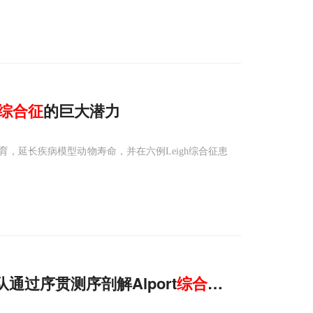
综合征
的巨大潜力
，延长疾病模型动物寿命，并在六例Leigh综合征患
队通过序贯测序剖解Alport
综合征
基因变异致