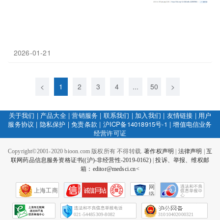
2026-01-21
<
1
2
3
4
...
50
>
关于我们
|
产品大全
|
营销服务
|
联系我们
|
加入我们
|
友情链接
|
用户
服务协议
|
隐私保护
|
免责条款
|
沪ICP备14018915号-1
|
增值电信业务
经营许可证
Copyright©2001-2020 bioon.com 版权所有 不得转载.
著作权声明
|
法律声明
|
互
联网药品信息服务资格证书((沪)-非经营性-2019-0162)
|
投诉、举报、维权邮
箱：editor@medsci.cn<
网
上海工商
络
社
会
征
021-54485309-8082
31010402000321