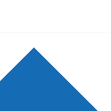
最新会议
空中讲坛
登录
注册
生物谷AP
热点推荐
生物在线