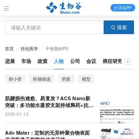
打开APP
搜索
首页
转化医学
干细胞&iPS
进展
市场
政策
人物
公司
会议
癌症研究
胆小管
药物筛选
肝脏
模型
肌腱损伤难愈、易复发？ACS Nano新
突破：多功能水凝胶支架持续释药+抗炎
双效，让损伤肌腱重获新生
2026-01-12
Adv Mater：定制的无异种聚合物表面