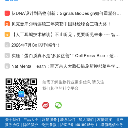
从DNA设计到药物创新：Signals BioDesign如何重塑分子生物学研发生态！
1
贝克曼库尔特连续三年荣获中国财经峰会三项大奖！
2
【人工耳蜗技术解读】不止听见，更要听见未来 ---- 智能耳蜗，开启人工耳蜗技术新纪元！
3
2026年7月Cell期刊精华！
4
实锤！蛋白质真不是"多多益善"！Cell Press Blue：适度限蛋白，反而拉长健康寿命！
5
Nat Mental Health：两万余人大脑扫描刷新抑郁脑科学认知！抑郁不只是情绪病，视觉、运动脑区同步受损！
6
如需了解生物行业更多信息 请关注
我们其他的社交平台
关于我们
|
产品大全
|
营销服务
|
联系我们
|
加入我们
|
友情链接
|
用户
服务协议
|
隐私保护
|
免责条款
|
沪ICP备14018915号-1
|
增值电信业务