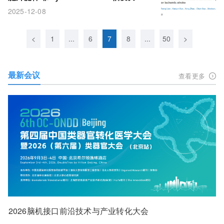
为缺血性卒中白质修复带来新策略！
2025-12-08
<
1
...
6
7
8
...
50
>
最新会议
查看更多
2026脑机接口前沿技术与产业转化大会