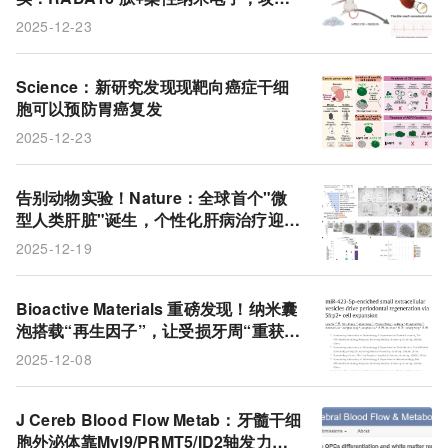
干细胞移植心律失常难题
2025-12-23
Science：新研究发现现靶向癌症干细
胞可以预防胃癌复发
2025-12-23
告别动物实验！Nature：全球首个"微
型人类肝脏"诞生，个性化肝病治疗迎来
革命
2025-12-19
Bioactive Materials 重磅发现！纳米囊
泡搭载“再生因子”，让受损牙周“重获新
生”
2025-12-08
J Cereb Blood Flow Metab：牙髓干细
胞外泌体靠Myl9/PRMT5/ID2轴发力，