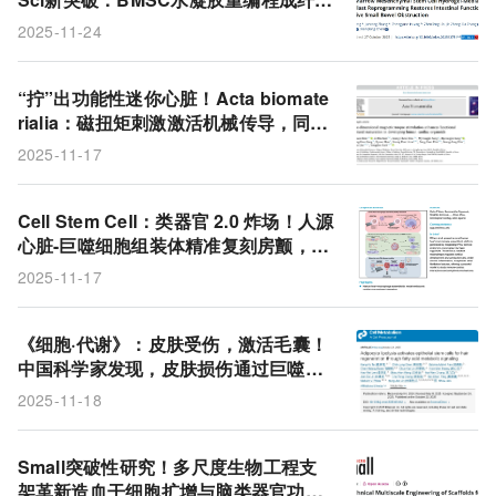
细胞+阻纤维化通路，恢复肠道功能
2025-11-24
“拧”出功能性迷你心脏！Acta biomate
rialia：磁扭矩刺激激活机械传导，同步
实现结构功能与血管化突破
2025-11-17
Cell Stem Cell：类器官 2.0 炸场！人源
心脏-巨噬细胞组装体精准复刻房颤，突
破动物模型转化瓶颈
2025-11-17
《细胞·代谢》：皮肤受伤，激活毛囊！
中国科学家发现，皮肤损伤通过巨噬细
胞诱导脂肪分解，释放的脂肪酸激活毛
2025-11-18
囊干细胞、促进毛发再生
Small突破性研究！多尺度生物工程支
架革新造血干细胞扩增与脑类器官功