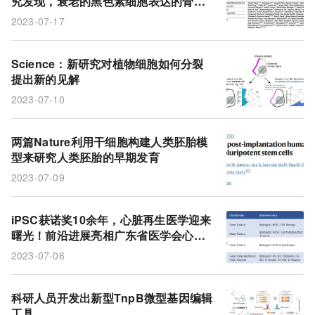
究发现，衰老的黑色素细胞表达的骨桥
蛋白可以激活干细胞，使小鼠多毛色素
2023-07-17
痣的毛发疯狂生长
Science：新研究对植物细胞如何分裂
提出新的见解
2023-07-10
两篇Nature利用干细胞构建人类胚胎模
型来研究人类胚胎的早期发育
2023-07-09
iPSC获诺奖10余年，心脏再生医学迎来
曙光！前沿进展亮相广东省医学会心血
管病学学术年会
2023-07-06
科研人员开发出新型TnpB微型基因编辑
工具