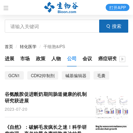
打开APP
搜索
首页
转化医学
干细胞&iPS
进展
市场
政策
人物
公司
会议
癌症研究
GCN1
CDK2抑制剂
碱基编辑器
毛囊
骨桥蛋白
皮肤痣
CD44
RNA编辑
谷氨酰胺促进断奶期间肠道健康的机制
皮质球体
胚胎
极性复合物
细胞骨架
研究获进展
2023-07-20
胎盘
卵黄囊
阿尔茨海默病
神经元
微管
《自然》：破解毛发疯长之迷！科学研