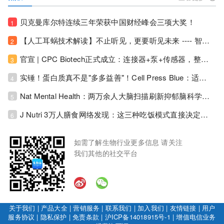
贝克曼库尔特连续三年荣获中国财经峰会三项大奖！
1
【人工耳蜗技术解读】不止听见，更要听见未来 ---- 智能耳蜗，开启人工耳蜗技术新纪元！
2
官宣 | CPC Biotech正式成立：连接器+泵+传感器，整合生物制药流体管理解决方案！
3
实锤！蛋白质真不是"多多益善"！Cell Press Blue：适度限蛋白，反而拉长健康寿命！
4
Nat Mental Health：两万余人大脑扫描刷新抑郁脑科学认知！抑郁不只是情绪病，视觉、运动脑区同步受损！
5
J Nutri 3万人膳食网络发现：这三种吃饭模式直接决定心血管风险与寿命长短！
6
如需了解生物行业更多信息 请关注
我们其他的社交平台
关于我们
|
产品大全
|
营销服务
|
联系我们
|
加入我们
|
友情链接
|
用户
服务协议
|
隐私保护
|
免责条款
|
沪ICP备14018915号-1
|
增值电信业务