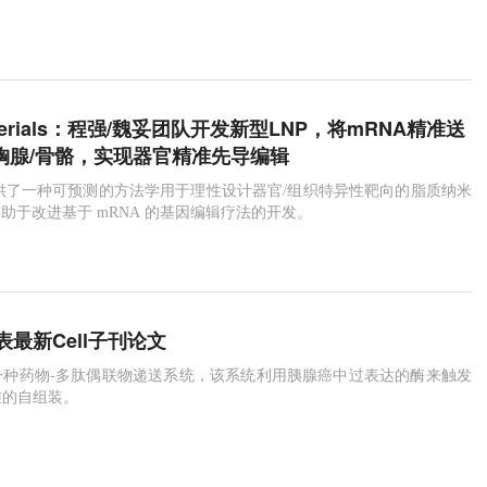
Materials：程强/魏妥团队开发新型LNP，将mRNA精准送
/胸腺/骨骼，实现器官精准先导编辑
台提供了一种可预测的方法学用于理性设计器官/组织特异性靶向的脂质纳米
有助于改进基于 mRNA 的基因编辑疗法的开发。
最新Cell子刊论文
一种药物-多肽偶联物递送系统，该系统利用胰腺癌中过表达的酶来触发
维的自组装。