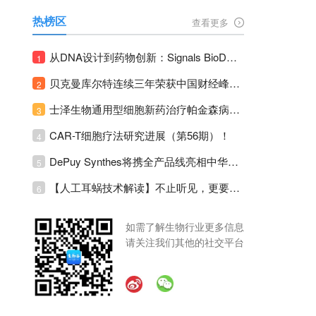
热榜区
查看更多
从DNA设计到药物创新：Signals BioDesign如何重塑分子生物学研发生态！
1
贝克曼库尔特连续三年荣获中国财经峰会三项大奖！
2
士泽生物通用型细胞新药治疗帕金森病注册临床II期全部入组完成！
3
CAR-T细胞疗法研究进展（第56期）！
4
DePuy Synthes将携全产品线亮相中华医学会运动医疗分会大会，加码布局中国运动医学创新赛道！
5
【人工耳蜗技术解读】不止听见，更要听见未来 ---- 智能耳蜗，开启人工耳蜗技术新纪元！
6
如需了解生物行业更多信息
请关注我们其他的社交平台