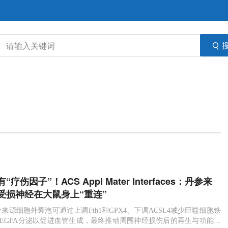
疗伤因子”！ACS Appl Mater Interfaces：丹参来
受损神经在大鼠身上“重连”
来源细胞外囊泡可通过上调Fth1和GPX4、下调ACSL4减少巨噬细胞铁
EGFA分泌以促进血管生成，最终推动周围神经损伤后的再生与功能恢