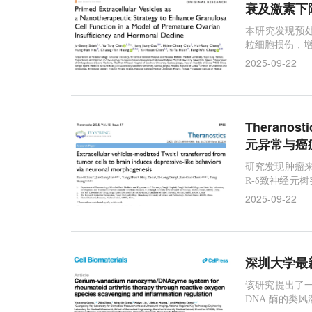
衰及激素下
本研究发现预
粒细胞损伤，
2025-09-22
Theran
元异常与癌
研究发现肿瘤来
R-δ致神经元
靶点。
2025-09-22
深圳大学最
该研究提出了一种
DNA 酶的类