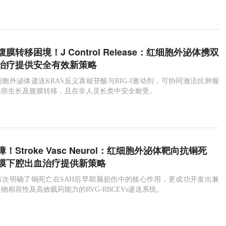
膜转移困境！J Control Release：红细胞外泌体携双
治疗提供安全有效新策略
胞外泌体递送KRAS反义寡核苷酸与RIG-I激动剂，可协同激活抗肿瘤
腺癌生长及腹膜转移，且在非人灵长类中安全耐受。
Stroke Vasc Neurol：红细胞外泌体靶向抗铜死
膜下腔出血治疗提供新策略
首次明确了铜死亡在SAH后早期脑损伤中的核心作用，更成功开发出兼
物相容性及高效载药能力的RVG-RBCEVs递送系统。