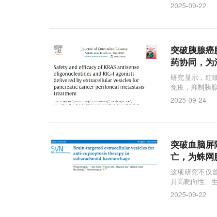
复。
2025-09-22
突破胰腺癌腹
药协同，为
研究显示，红细
免疫，抑制胰
2025-09-24
突破血脑屏障！
亡，为蛛网
这项研究不仅
具高靶向性、生
2025-09-22