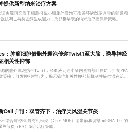
降提供新型纳米治疗方案
处理禽源间充质干细胞衍生小细胞外囊泡可改善环磷酰胺诱导的卵巢颗
增强抗凋亡与类固醇生成能力，为卵巢早衰的纳米治疗提供新策略。
ostics：肿瘤细胞借胞外囊泡传递Twist1至大脑，诱导神经
症相关性抑郁
源的胞外囊泡携带Twist1，经血液到达小鼠内侧前额叶皮层，抑制PPA
树突萎缩，引发抑郁样行为，揭示癌症相关性抑郁新机制并提供潜在治疗
新Cell子刊：双管齐下，治疗类风湿关节炎
结合铈/钒金属有机框架（Ce/V-MOF）纳米酶和切割 miRNA-155 的
风湿关节炎（RA）综合治疗策略。