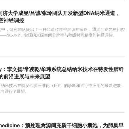
：同济大学成昱/吕诚/张玲团队开发新型DNA纳米通道，
空神经调控
究中，研究团队提出了一种非遗传性神经调控策略，通过可逆光热门控
道——NC-JNP，实现纳米级空间分辨率与秒级时间精度的神经调控。
oday：李文扬/常凌乾/牟玮系统总结纳米技术在特发性肺纤
的前沿进展与未来展望
纳米技术在特发性肺纤维化（IPF）的诊断和治疗中应用的最新进展，
方向进行了展望。
Nanomedicine：预处理禽源间充质干细胞小囊泡，为卵巢早