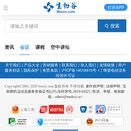
打开APP
搜索
资讯
会议
课程
空中讲坛
关于我们
|
产品大全
|
营销服务
|
联系我们
|
加入我们
|
友情链接
|
用户
服务协议
|
隐私保护
|
免责条款
|
沪ICP备14018915号-1
|
增值电信业务
经营许可证
Copyright©2001-2020 bioon.com 版权所有 不得转载.
著作权声明
|
法律声明
|
互
联网药品信息服务资格证书((沪)-非经营性-2019-0162)
|
投诉、举报、维权邮
箱：editor@medsci.cn<
网
上海工商
络
社
会
征
021-54485309-8082
31010402000321
信