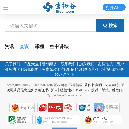
打开APP
搜索
资讯
会议
课程
空中讲坛
关于我们
|
产品大全
|
营销服务
|
联系我们
|
加入我们
|
友情链接
|
用户
服务协议
|
隐私保护
|
免责条款
|
沪ICP备14018915号-1
|
增值电信业务
经营许可证
Copyright©2001-2020 bioon.com 版权所有 不得转载.
著作权声明
|
法律声明
|
互
联网药品信息服务资格证书((沪)-非经营性-2019-0162)
|
投诉、举报、维权邮
箱：editor@medsci.cn<
网
上海工商
络
社
会
征
021-54485309-8082
31010402000321
信