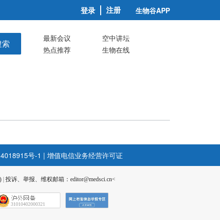
注册
登录
生物谷APP
最新会议
空中讲坛
搜索
热点推荐
生物在线
4018915号-1
|
增值电信业务经营许可证
)
|
投诉、举报、维权邮箱：editor@medsci.cn<
31010402000321