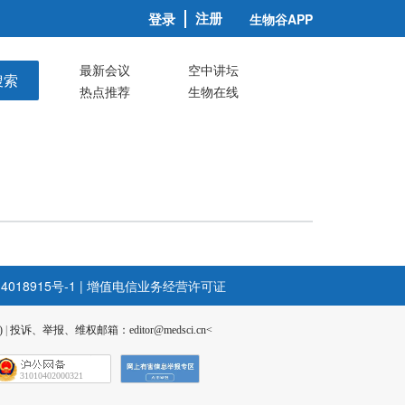
注册
登录
生物谷APP
最新会议
空中讲坛
搜索
热点推荐
生物在线
4018915号-1
|
增值电信业务经营许可证
)
|
投诉、举报、维权邮箱：editor@medsci.cn<
31010402000321