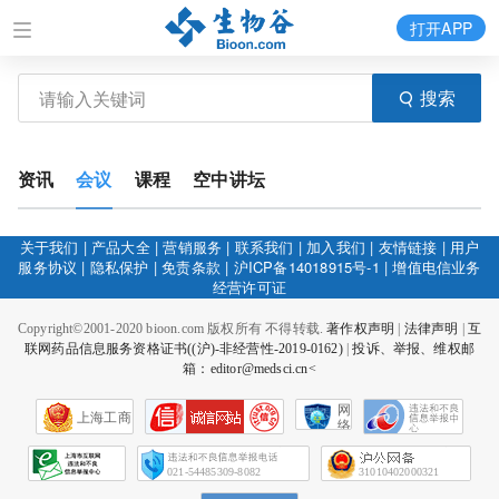
打开APP
搜索
资讯
会议
课程
空中讲坛
关于我们
|
产品大全
|
营销服务
|
联系我们
|
加入我们
|
友情链接
|
用户
服务协议
|
隐私保护
|
免责条款
|
沪ICP备14018915号-1
|
增值电信业务
经营许可证
Copyright©2001-2020 bioon.com 版权所有 不得转载.
著作权声明
|
法律声明
|
互
联网药品信息服务资格证书((沪)-非经营性-2019-0162)
|
投诉、举报、维权邮
箱：editor@medsci.cn<
网
上海工商
络
社
会
征
021-54485309-8082
31010402000321
信