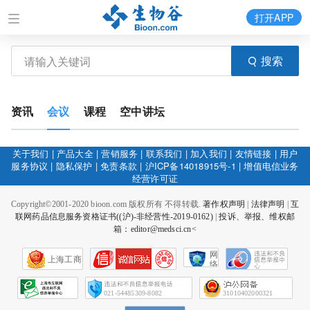
打开APP
搜索
资讯
会议
课程
空中讲坛
关于我们
|
产品大全
|
营销服务
|
联系我们
|
加入我们
|
友情链接
|
用户
服务协议
|
隐私保护
|
免责条款
|
沪ICP备14018915号-1
|
增值电信业务
经营许可证
Copyright©2001-2020 bioon.com 版权所有 不得转载.
著作权声明
|
法律声明
|
互
联网药品信息服务资格证书((沪)-非经营性-2019-0162)
|
投诉、举报、维权邮
箱：editor@medsci.cn<
网
上海工商
络
社
会
征
021-54485309-8082
31010402000321
信