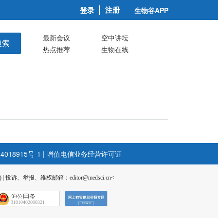
注册
登录
生物谷APP
最新会议
空中讲坛
搜索
热点推荐
生物在线
4018915号-1
|
增值电信业务经营许可证
)
|
投诉、举报、维权邮箱：editor@medsci.cn<
31010402000321