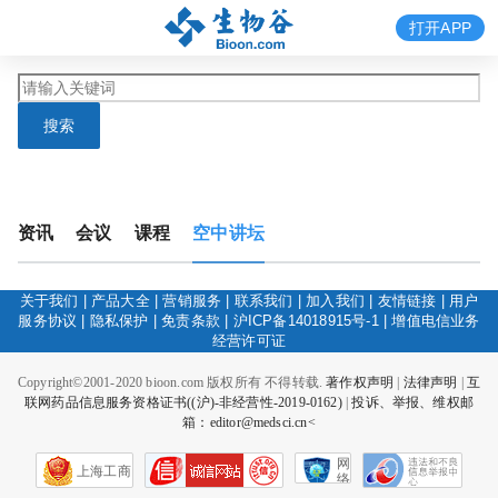
打开APP
搜索
资讯
会议
课程
空中讲坛
关于我们
|
产品大全
|
营销服务
|
联系我们
|
加入我们
|
友情链接
|
用户
服务协议
|
隐私保护
|
免责条款
|
沪ICP备14018915号-1
|
增值电信业务
经营许可证
Copyright©2001-2020 bioon.com 版权所有 不得转载.
著作权声明
|
法律声明
|
互
联网药品信息服务资格证书((沪)-非经营性-2019-0162)
|
投诉、举报、维权邮
箱：editor@medsci.cn<
网
上海工商
络
社