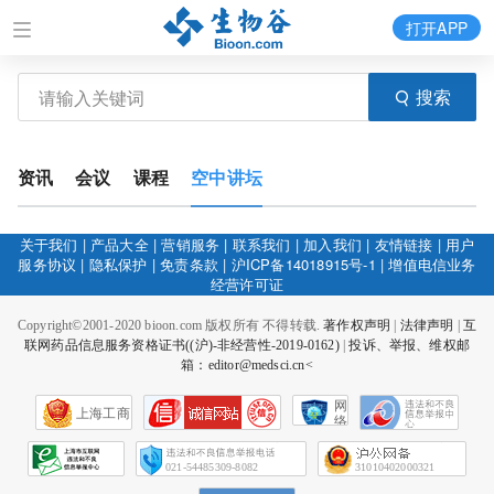
打开APP
搜索
资讯
会议
课程
空中讲坛
关于我们
|
产品大全
|
营销服务
|
联系我们
|
加入我们
|
友情链接
|
用户
服务协议
|
隐私保护
|
免责条款
|
沪ICP备14018915号-1
|
增值电信业务
经营许可证
Copyright©2001-2020 bioon.com 版权所有 不得转载.
著作权声明
|
法律声明
|
互
联网药品信息服务资格证书((沪)-非经营性-2019-0162)
|
投诉、举报、维权邮
箱：editor@medsci.cn<
网
上海工商
络
社
会
征
021-54485309-8082
31010402000321
信