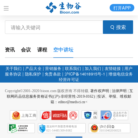
打开APP
搜索
资讯
会议
课程
空中讲坛
关于我们
|
产品大全
|
营销服务
|
联系我们
|
加入我们
|
友情链接
|
用户
服务协议
|
隐私保护
|
免责条款
|
沪ICP备14018915号-1
|
增值电信业务
经营许可证
Copyright©2001-2020 bioon.com 版权所有 不得转载.
著作权声明
|
法律声明
|
互
联网药品信息服务资格证书((沪)-非经营性-2019-0162)
|
投诉、举报、维权邮
箱：editor@medsci.cn<
网
上海工商
络
社
会
征
021-54485309-8082
31010402000321
信