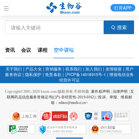
打开APP
搜索
资讯
会议
课程
空中讲坛
关于我们
|
产品大全
|
营销服务
|
联系我们
|
加入我们
|
友情链接
|
用户
服务协议
|
隐私保护
|
免责条款
|
沪ICP备14018915号-1
|
增值电信业务
经营许可证
Copyright©2001-2020 bioon.com 版权所有 不得转载.
著作权声明
|
法律声明
|
互
联网药品信息服务资格证书((沪)-非经营性-2019-0162)
|
投诉、举报、维权邮
箱：editor@medsci.cn<
网
上海工商
络
社
会
征
021-54485309-8082
31010402000321
信