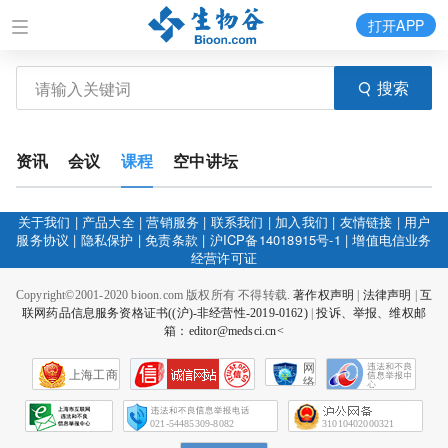
打开APP
搜索
资讯
会议
课程
空中讲坛
关于我们
|
产品大全
|
营销服务
|
联系我们
|
加入我们
|
友情链接
|
用户
服务协议
|
隐私保护
|
免责条款
|
沪ICP备14018915号-1
|
增值电信业务
经营许可证
Copyright©2001-2020 bioon.com 版权所有 不得转载.
著作权声明
|
法律声明
|
互
联网药品信息服务资格证书((沪)-非经营性-2019-0162)
|
投诉、举报、维权邮
箱：editor@medsci.cn<
网
上海工商
络
社
会
征
021-54485309-8082
31010402000321
信