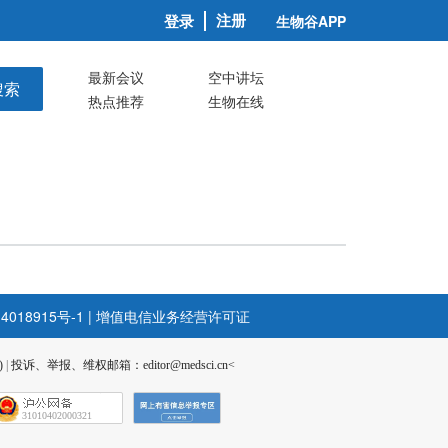
注册
登录
生物谷APP
最新会议
空中讲坛
搜索
热点推荐
生物在线
4018915号-1
|
增值电信业务经营许可证
)
|
投诉、举报、维权邮箱：editor@medsci.cn<
31010402000321