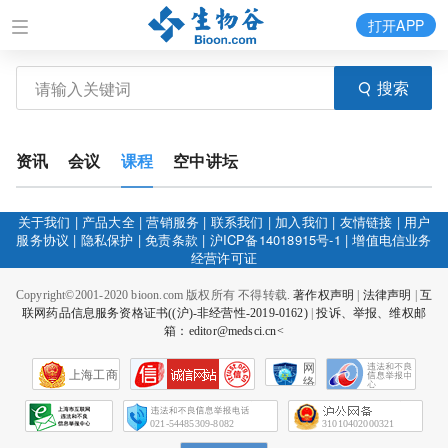
打开APP
搜索
资讯
会议
课程
空中讲坛
关于我们
|
产品大全
|
营销服务
|
联系我们
|
加入我们
|
友情链接
|
用户
服务协议
|
隐私保护
|
免责条款
|
沪ICP备14018915号-1
|
增值电信业务
经营许可证
Copyright©2001-2020 bioon.com 版权所有 不得转载.
著作权声明
|
法律声明
|
互
联网药品信息服务资格证书((沪)-非经营性-2019-0162)
|
投诉、举报、维权邮
箱：editor@medsci.cn<
网
上海工商
络
社
会
征
021-54485309-8082
31010402000321
信