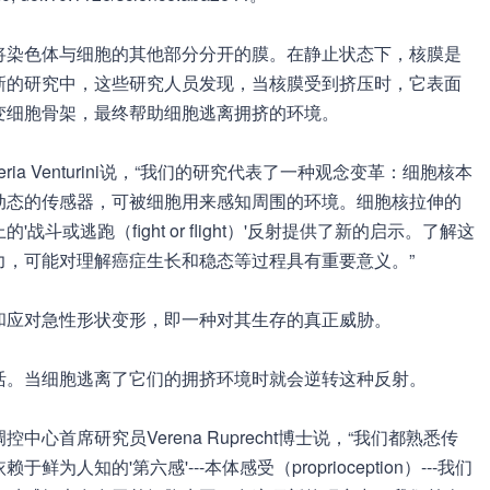
将染色体与细胞的其他部分分开的膜。在静止状态下，核膜是
新的研究中，这些研究人员发现，当核膜受到挤压时，它表面
变细胞骨架，最终帮助细胞逃离拥挤的环境。
a Venturini说，“我们的研究代表了一种观念变革：细胞核本
动态的传感器，可被细胞用来感知周围的环境。细胞核拉伸的
或逃跑（fight or flight）'反射提供了新的启示。了解这
力，可能对理解癌症生长和稳态等过程具有重要意义。”
和应对急性形状变形，即一种对其生存的真正威胁。
活。当细胞逃离了它们的拥挤环境时就会逆转这种反射。
首席研究员Verena Ruprecht博士说，“我们都熟悉传
知的'第六感'---本体感受（proprioception）---我们