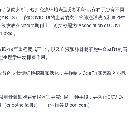
行了纵向分析，包括免疫细胞表型分析和评估存在于患有不同
RDS）---的COVID-19的患者的支气管肺泡灌洗液和血液中
Nature期刊上，论文标题为“Association of COVID-
R1 axis”。
ID-19严重程度成正比，以及血液和肺骨髓细胞中C5aR1的高
的病理生理学中发挥着作用。
a介导的人骨髓细胞招募和活化，并抑制人C5aR1基因敲入小鼠
为限制骨髓细胞在受损器官中浸润的一种手段，并防止COVID-
thelialitis）。（生物谷 Bioon.com）