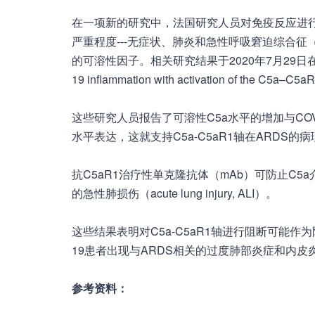
在一项新的研究中，法国研究人员对免疫反应进
严重程度---无症状、肺炎和急性呼吸窘迫综合征（A
的可溶性因子。相关研究结果于2020年7月29日在线发表在
19 inflammation with activation of the C5a–C5a
这些研究人员报告了可溶性C5a水平的增加与COV
水平表达，这就支持C5a-C5aR1轴在ARDS
抗C5aR1治疗性单克隆抗体（mAb）可防止C5
的急性肺损伤（acute lung injury, ALI）。
这些结果表明对C5a-C5aR1轴进行阻断可能作
19患者出现与ARDS相关的过度肺部炎症和内皮炎（endo
参考资料：