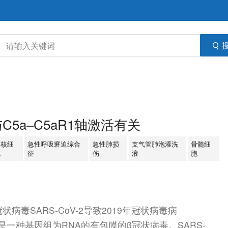
症与C5a–C5aR1轴激活有关
单核细
急性呼吸窘迫综合
急性肺损
支气管肺泡灌洗
骨髓细
胞
征
伤
液
胞
型冠状病毒SARS-CoV-2导致2019年冠状病毒病
它是一种基因组为RNA的有包膜的β冠状病毒。SARS-