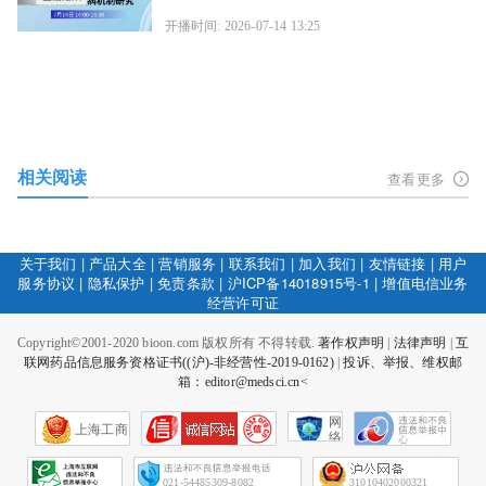
开播时间: 2026-07-14 13:25
相关阅读
查看更多
关于我们
|
产品大全
|
营销服务
|
联系我们
|
加入我们
|
友情链接
|
用户
服务协议
|
隐私保护
|
免责条款
|
沪ICP备14018915号-1
|
增值电信业务
经营许可证
Copyright©2001-2020 bioon.com 版权所有 不得转载.
著作权声明
|
法律声明
|
互
联网药品信息服务资格证书((沪)-非经营性-2019-0162)
|
投诉、举报、维权邮
箱：editor@medsci.cn<
网
上海工商
络
社
会
征
021-54485309-8082
31010402000321