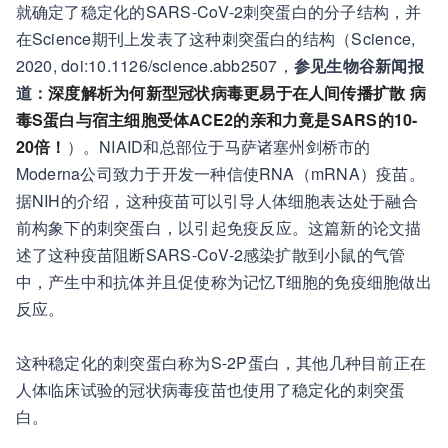
就确定了稳定化的SARS-CoV-2刺突蛋白的分子结构，并
在Science期刊上发表了这种刺突蛋白的结构（Science,
2020, doi:10.1126/science.abb2507，
参见生物谷新闻报
道：
深度解析为何新型冠状病毒更易于在人间传播扩散 病
毒S蛋白与宿主细胞受体ACE2的亲和力竟是SARS的10-
20倍！
）。NIAID和总部位于马萨诸塞州剑桥市的
Moderna公司致力于开发一种信使RNA（mRNA）疫苗。
据NIH的介绍，这种疫苗可以引导人体细胞表达处于融合
前构象下的刺突蛋白，以引起免疫反应。这篇新的论文描
述了这种疫苗阻断SARS-CoV-2感染扩散到小鼠的气管
中，产生中和抗体并且促使称为记忆T细胞的免疫细胞做出
反应。
这种稳定化的刺突蛋白称为S-2P蛋白，其他几种目前正在
人体临床试验的冠状病毒疫苗也使用了稳定化的刺突蛋
白。