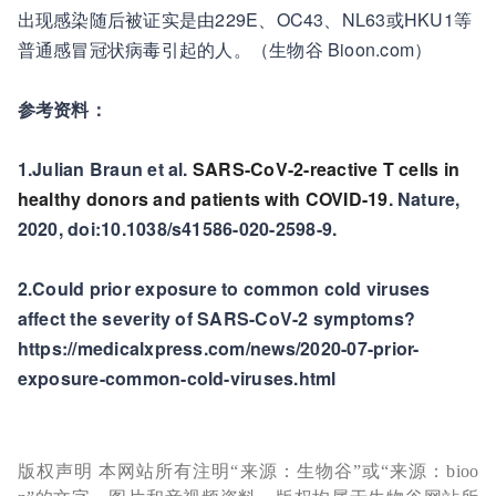
出现感染随后被证实是由229E、OC43、NL63或HKU1等
普通感冒冠状病毒引起的人。（生物谷 Bioon.com）
参考资料：
1.Julian Braun et al.
SARS-CoV-2-reactive T cells in
healthy donors and patients with COVID-19
. Nature,
2020, doi:10.1038/s41586-020-2598-9.
2.Could prior exposure to common cold viruses
affect the severity of SARS-CoV-2 symptoms?
https://medicalxpress.com/news/2020-07-prior-
exposure-common-cold-viruses.html
版权声明 本网站所有注明“来源：生物谷”或“来源：bioo