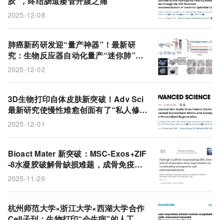
胶”，终结肠道瘘管开腹之痛
2025-12-08
肺癌新药研发迎“量产神器”！最新研
究：生物反应器自动化量产“迷你肺”，
精准试药不用等
2025-12-02
3D生物打印自体皮肤新突破！Adv Sci
最新研究使慢性难愈创面有了“私人修复
方案”
2025-12-01
Bioact Mater 新突破：MSC-Exos+ZIF
-8水凝胶破解骨缺损难题，成骨免疫双
调控显实效
2025-11-26
杭州师范大学×浙江大学×西湖大学合作
Cell子刊：生物打印“会生病”的人工动