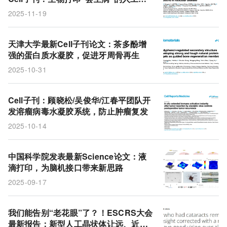
脉
2025-11-19
天津大学最新Cell子刊论文：茶多酚增
强的蛋白质水凝胶，促进牙周骨再生
2025-10-31
Cell子刊：顾晓松/吴俊华/江春平团队开
发溶瘤病毒水凝胶系统，防止肿瘤复发
2025-10-14
中国科学院发表最新Science论文：液
滴打印，为脑机接口带来新思路
2025-09-17
我们能告别“老花眼”了？！ESCRS大会
最新报告：新型人工晶状体让远、近视