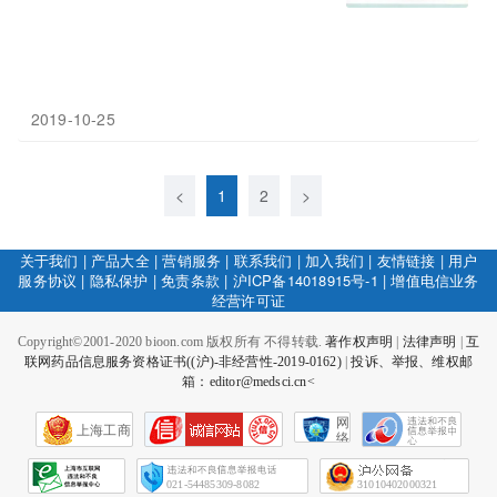
2019-10-25
<
1
2
>
关于我们
|
产品大全
|
营销服务
|
联系我们
|
加入我们
|
友情链接
|
用户
服务协议
|
隐私保护
|
免责条款
|
沪ICP备14018915号-1
|
增值电信业务
经营许可证
Copyright©2001-2020 bioon.com 版权所有 不得转载.
著作权声明
|
法律声明
|
互
联网药品信息服务资格证书((沪)-非经营性-2019-0162)
|
投诉、举报、维权邮
箱：editor@medsci.cn<
网
上海工商
络
社
会
征
021-54485309-8082
31010402000321