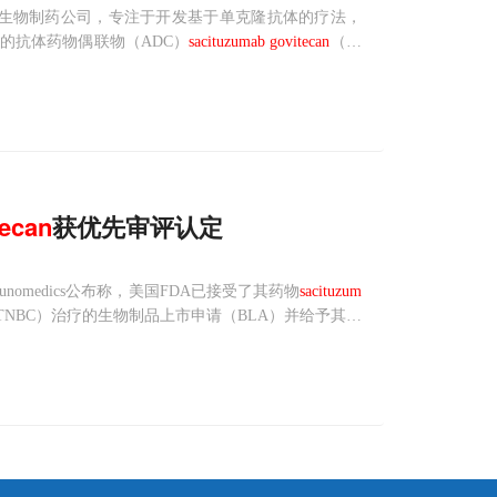
一家临床阶段的生物制药公司，专注于开发基于单克隆抗体的疗法，
的抗体药物偶联物（ADC）
sacituzumab
govitecan
（研
对该药治疗转移性三阴性乳腺癌（mTNBC）生物制品许
tecan
获优先审评认定
omedics公布称，美国FDA已接受了其药物
sacituzum
NBC）治疗的生物制品上市申请（BLA）并给予其优
获得批准，
sacituzumab
govitecan
将