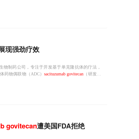
的生物制品许可申请（BLA），寻
展现强劲疗效
一家临床阶段的生物制药公司，专注于开发基于单克隆抗体的疗法，
体药物偶联物（ADC）
sacituzumab
govitecan
（研发代
期研究的更新数据已发表于国际医学期刊《新英格兰医学杂
ab
govitecan
遭美国FDA拒绝