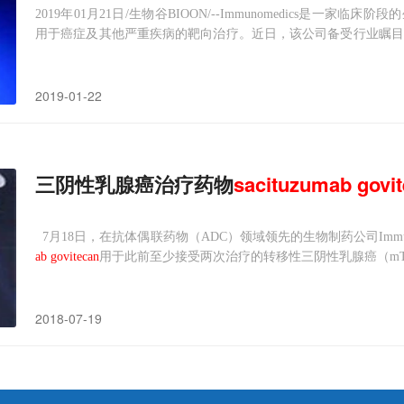
2019年01月21日/生物谷BIOON/--Immunomedics是
用于癌症及其他严重疾病的靶向治疗。近日，该公司备受行业瞩目
发代码：IMMU-132）在美国监管方面遭遇当头一棒，美国FDA
可申请（BLA）发出了
2019-01-22
三阴性乳腺癌治疗药物
sacituzumab
govi
7月18日，在抗体偶联药物（ADC）领域领先的生物制药公司Immun
ab
govitecan
用于此前至少接受两次治疗的转移性三阴性乳腺癌（mT
先审评认定。本次申请的PDUFA日期定在2019年1月18日。如果
2018-07-19