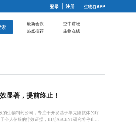
注册
登录
生物谷APP
最新会议
空中讲坛
搜索
热点推荐
生物在线
究疗效显著，提前终止！
s是一家临床阶段的生物制药公司，专注于开发基于单克隆抗体的疗
人信服的疗效证据，III期ASCENT研究将停止。
ENT研究的例行审查中提出的一致建议。ASCENT