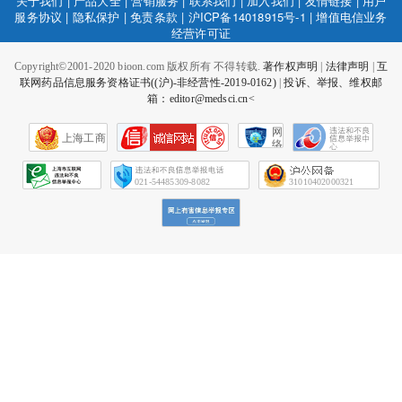
关于我们
|
产品大全
|
营销服务
|
联系我们
|
加入我们
|
友情链接
|
用户
服务协议
|
隐私保护
|
免责条款
|
沪ICP备14018915号-1
|
增值电信业务
经营许可证
Copyright©2001-2020 bioon.com 版权所有 不得转载.
著作权声明
|
法律声明
|
互
联网药品信息服务资格证书((沪)-非经营性-2019-0162)
|
投诉、举报、维权邮
箱：editor@medsci.cn<
网
上海工商
络
社
会
征
021-54485309-8082
31010402000321
信
网