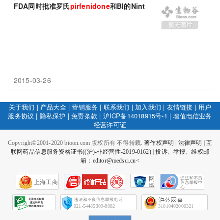
FDA同时批准罗氏
pirfenidone
和BI的Nintedanib
2015-03-26
关于我们
|
产品大全
|
营销服务
|
联系我们
|
加入我们
|
友情链接
|
用户
服务协议
|
隐私保护
|
免责条款
|
沪ICP备14018915号-1
|
增值电信业务
经营许可证
Copyright©2001-2020 bioon.com 版权所有 不得转载.
著作权声明
|
法律声明
|
互
联网药品信息服务资格证书((沪)-非经营性-2019-0162)
|
投诉、举报、维权邮
箱：editor@medsci.cn<
网
上海工商
络
社
会
征
021-54485309-8082
31010402000321
信