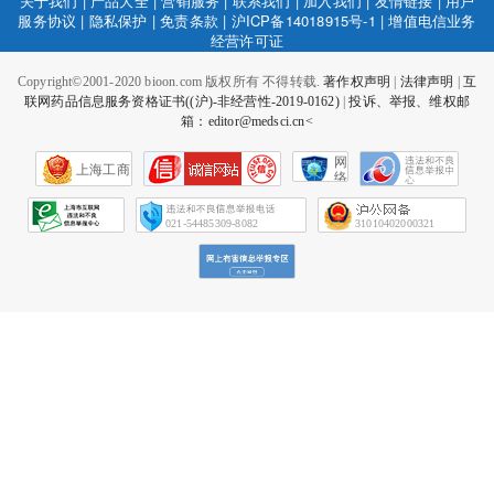
关于我们
|
产品大全
|
营销服务
|
联系我们
|
加入我们
|
友情链接
|
用户
服务协议
|
隐私保护
|
免责条款
|
沪ICP备14018915号-1
|
增值电信业务
经营许可证
Copyright©2001-2020 bioon.com 版权所有 不得转载.
著作权声明
|
法律声明
|
互
联网药品信息服务资格证书((沪)-非经营性-2019-0162)
|
投诉、举报、维权邮
箱：editor@medsci.cn<
网
上海工商
络
社
会
征
021-54485309-8082
31010402000321
信
网