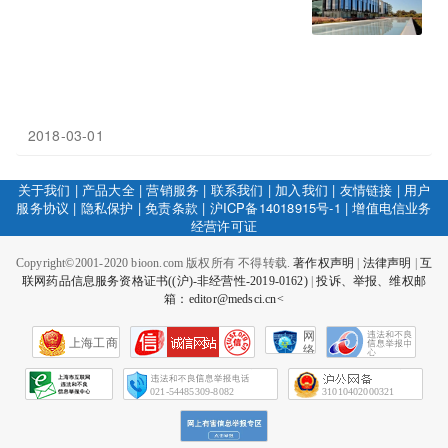
2018-03-01
关于我们
|
产品大全
|
营销服务
|
联系我们
|
加入我们
|
友情链接
|
用户
服务协议
|
隐私保护
|
免责条款
|
沪ICP备14018915号-1
|
增值电信业务
经营许可证
Copyright©2001-2020 bioon.com 版权所有 不得转载.
著作权声明
|
法律声明
|
互
联网药品信息服务资格证书((沪)-非经营性-2019-0162)
|
投诉、举报、维权邮
箱：editor@medsci.cn<
网
上海工商
络
社
会
征
021-54485309-8082
31010402000321
信
网